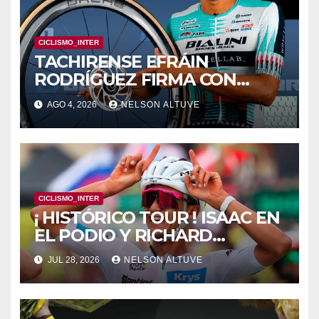
CICLISMO_INTER
TACHIRENSE EFRÁIN
RODRÍGUEZ FIRMA CON
CLUB EUROPEO
AGO 4, 2026
NELSON ALTUVE
CICLISMO_INTER
¡ HISTÓRICO TOUR ! ISAAC EN
EL PODIO Y RICHARD
SUPERCOMBATIVO
JUL 28, 2026
NELSON ALTUVE