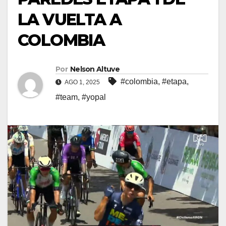
LA VUELTA A
COLOMBIA
Por
Nelson Altuve
#colombia
,
#etapa
,
AGO 1, 2025
#team
,
#yopal