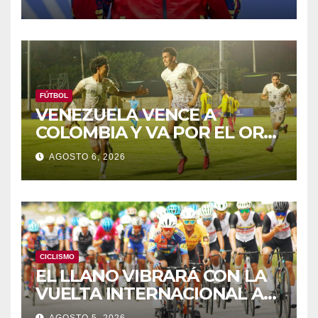
FÚTBOL
VENEZUELA VENCE A
COLOMBIA Y VA POR EL ORO
DE LOS JCAC
AGOSTO 6, 2026
CICLISMO
EL LLANO VIBRARÁ CON LA
VUELTA INTERNACIONAL A
ZAMORA
AGOSTO 5, 2026