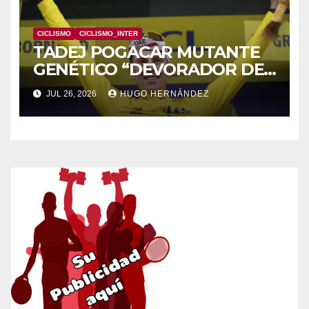
CICLISMO
CICLISMO_INTER
TADEJ POGACAR MUTANTE
GENÉTICO “DEVORADOR DE
RECORDS”
JUL 26, 2026
HUGO HERNÁNDEZ