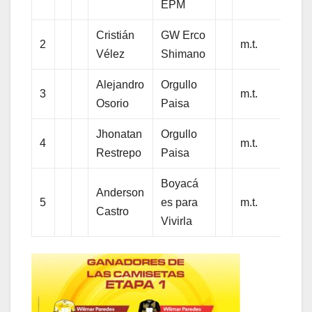
EPM
Cristián
GW Erco
2
m.t.
Vélez
Shimano
Alejandro
Orgullo
3
m.t.
Osorio
Paisa
Jhonatan
Orgullo
4
m.t.
Restrepo
Paisa
Boyacá
Anderson
5
es para
m.t.
Castro
Vivirla