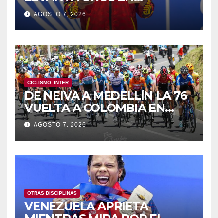
HALTEROFILIA Y TIRO
AGOSTO 7, 2026
CICLISMO_INTER
DE NEIVA A MEDELLÍN LA 76
VUELTA A COLOMBIA EN
BICICLETA
AGOSTO 7, 2026
OTRAS DISCIPLINAS
VENEZUELA APRIETA