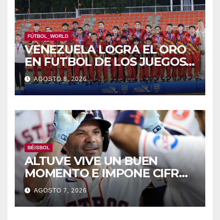
FÚTBOL_WORLD
VENEZUELA LOGRA EL ORO
EN FUTBOL DE LOS JUEGOS
CAC
AGOSTO 8, 2026
BÉISBOL
ALTUVE VIVE UN BUEN
MOMENTO E IMPONE CIFRAS
HISTÓRICAS
AGOSTO 7, 2026