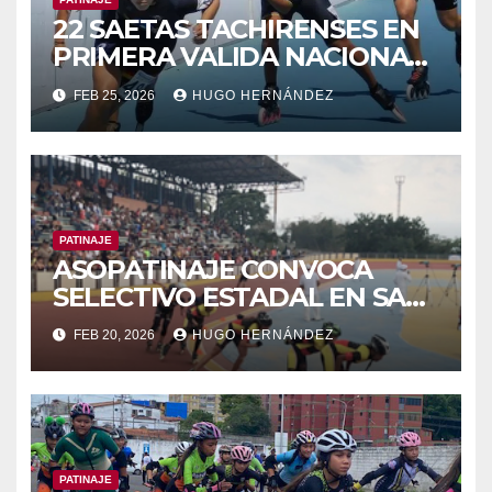
22 SAETAS TACHIRENSES EN
PRIMERA VALIDA NACIONAL
DE PATINAJE
FEB 25, 2026
HUGO HERNÁNDEZ
PATINAJE
ASOPATINAJE CONVOCA
SELECTIVO ESTADAL EN SAN
ANTONIO
FEB 20, 2026
HUGO HERNÁNDEZ
PATINAJE