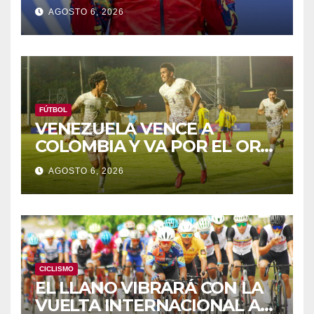
RETROVISOR
AGOSTO 6, 2026
FÚTBOL
VENEZUELA VENCE A
COLOMBIA Y VA POR EL ORO
DE LOS JCAC
AGOSTO 6, 2026
CICLISMO
EL LLANO VIBRARÁ CON LA
VUELTA INTERNACIONAL A