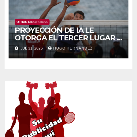
OTRAS DISCIPLINAS
PROYECCIÓN DE IA LE
OTORGA EL TERCER LUGAR A
VENEZUELA POR ENCIMA DE
JUL 31, 2026
HUGO HERNÁNDEZ
CUBA EN LOS CAC 2026