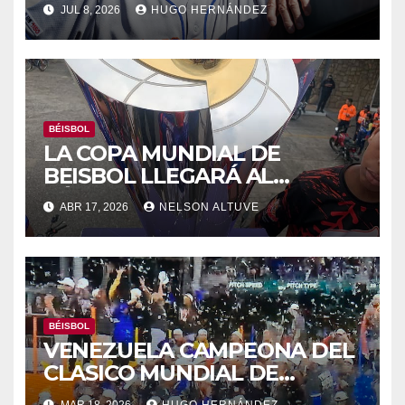
JUL 8, 2026
HUGO HERNÁNDEZ
BÉISBOL
LA COPA MUNDIAL DE
BEISBOL LLEGARÁ AL
TÁCHIRA EL 21A
ABR 17, 2026
NELSON ALTUVE
BÉISBOL
VENEZUELA CAMPEONA DEL
CLASICO MUNDIAL DE
BEISBOL
MAR 18, 2026
HUGO HERNÁNDEZ