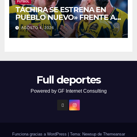
FÚTBOL
TÁCHIRA SE ESTRENA EN
PUEBLO NUEVO» FRENTE Al
PORTUGUESA
AGOSTO 4, 2026
Full deportes
Powered by GF Internet Consulting
Funciona gracias a WordPress
|
Tema: Newsup de
Themeansar