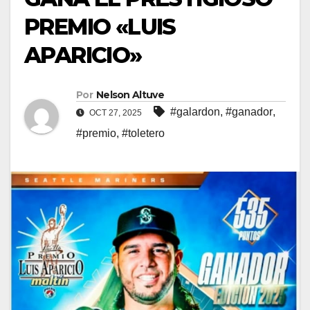
PREMIO «LUIS
APARICIO»
Por
Nelson Altuve
#galardon
,
#ganador
,
OCT 27, 2025
#premio
,
#toletero