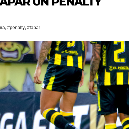
TAPAR UN PENALTY
ura
,
#penalty
,
#tapar