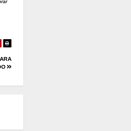
orar
PARA
DO