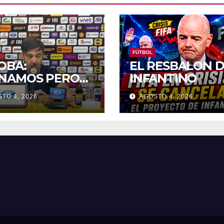
FÚTBOL
OBA:
EL RESBALON 
NAMOS PERO
INFANTINO
AMOS MAL»
TO 4, 2026
AGOSTO 4, 2026