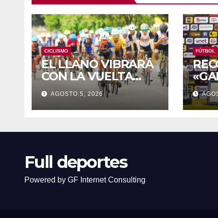
CICLISMO
FÚTBOL
EL LLANO VIBRARÁ
REC
CON LA VUELTA
«GA
INTERNACIONAL A
JUG
AGOSTO 5, 2026
AGOS
ZAMORA
Full deportes
Powered by GF Internet Consulting