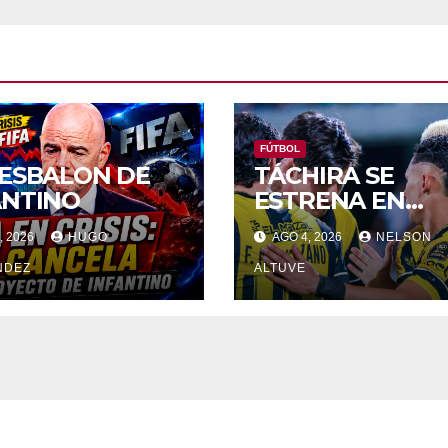
FÚTBOL
RESBALON DE
TÁCHIRA SE
ANTINO
ESTRENA EN
PUEBLO NUEVO
, 2026
HUGO
AGO 4, 2026
NELSON
FRENTE Al
NDEZ
PORTUGUESA
ALTUVE