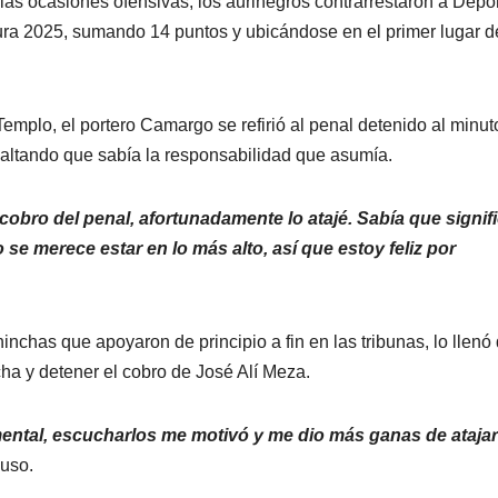
las ocasiones ofensivas, los aurinegros contrarrestaron a Depor
tura 2025, sumando 14 puntos y ubicándose en el primer lugar 
Templo, el portero Camargo se refirió al penal detenido al minut
resaltando que sabía la responsabilidad que asumía.
cobro del penal, afortunadamente lo atajé. Sabía que signif
o se merece estar en lo más alto, así que estoy feliz por
inchas que apoyaron de principio a fin en las tribunas, lo llenó
ha y detener el cobro de José Alí Meza.
amental, escucharlos me motivó y me dio más ganas de atajar
puso.