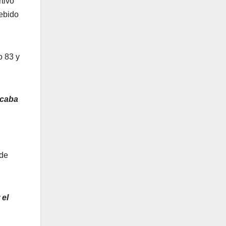
tivo
debido
o 83 y
icaba
 de
 el