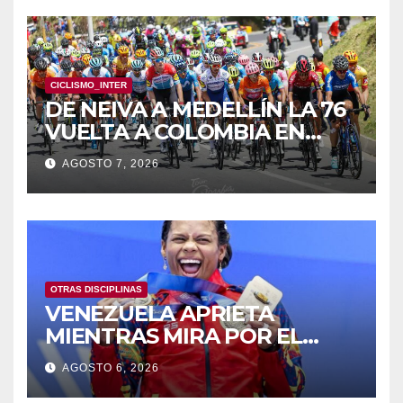
CICLISMO_INTER
DE NEIVA A MEDELLÍN LA 76
VUELTA A COLOMBIA EN
BICICLETA
AGOSTO 7, 2026
OTRAS DISCIPLINAS
VENEZUELA APRIETA
MIENTRAS MIRA POR EL
RETROVISOR
AGOSTO 6, 2026