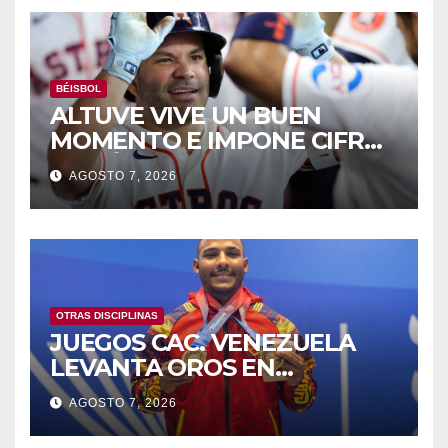
BÉISBOL
ALTUVE VIVE UN BUEN
MOMENTO E IMPONE CIFRAS
HISTÓRICAS
AGOSTO 7, 2026
OTRAS DISCIPLINAS
JUEGOS CAC. VENEZUELA
LEVANTA OROS EN
HALTEROFILIA Y TIRO
AGOSTO 7, 2026