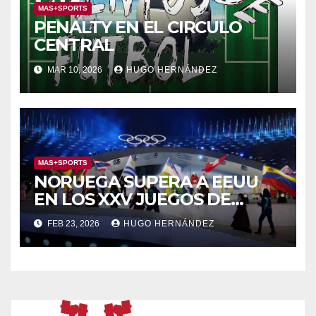
MAS+SPORTS
PENALTY EN EL CIRCULO
CENTRAL
MAR 10, 2026
HUGO HERNÁNDEZ
MAS+SPORTS
NORUEGA SUPERA A EEUU
EN LOS XXV JUEGOS DE
INVIERNO
FEB 23, 2026
HUGO HERNÁNDEZ