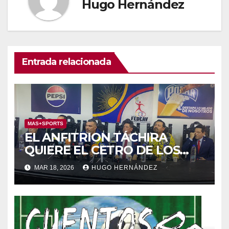
Hugo Hernández
Entrada relacionada
MAS+SPORTS
EL ANFITRION TÁCHIRA
QUIERE EL CETRO DE LOS
JUEGOS DE ABOGADOS
MAR 18, 2026
HUGO HERNÁNDEZ