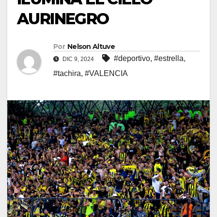
AURINEGRO
Por
Nelson Altuve
#deportivo
,
#estrella
,
DIC 9, 2024
#tachira
,
#VALENCIA