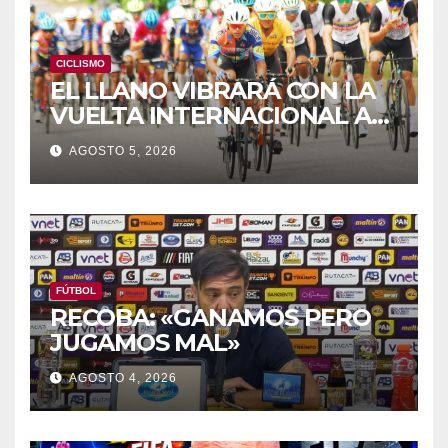
CICLISMO
EL LLANO VIBRARÁ CON LA
VUELTA INTERNACIONAL A
ZAMORA
AGOSTO 5, 2026
FÚTBOL
RECOBA: «GANAMOS PERO
JUGAMOS MAL»
AGOSTO 4, 2026