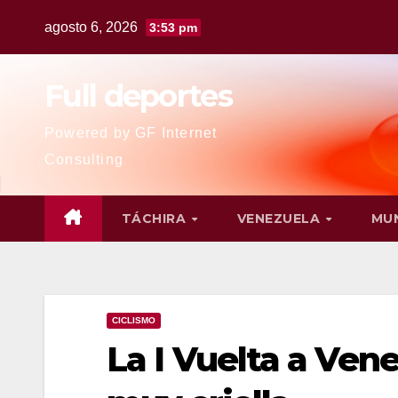
agosto 6, 2026
3:53 pm
Full deportes
Powered by GF Internet
Consulting
TÁCHIRA
VENEZUELA
MU
CICLISMO
La I Vuelta a Ven