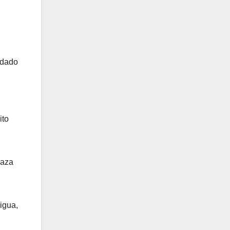
ndado
ito
laza
igua,