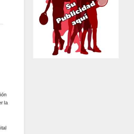
ción
r la
tal