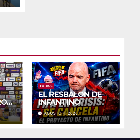
FÚTBOL
EL RESBALON DE
RO
INFANTINO
»
AGOSTO 4, 2026