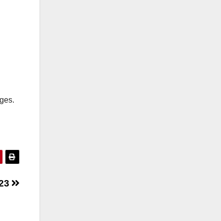
rges.
023