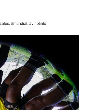
zales
,
#mundial
,
#vinotinto