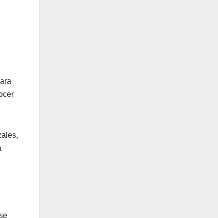
para
ocer
zales,
a
 se