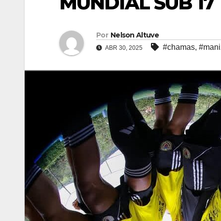
MUNDIAL SUB 17
Por
Nelson Altuve
#chamas
,
#mani
ABR 30, 2025