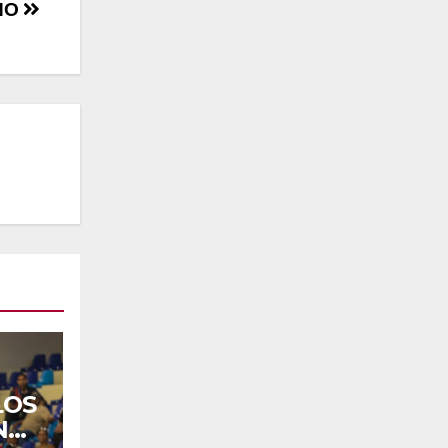
NO
LOS
N