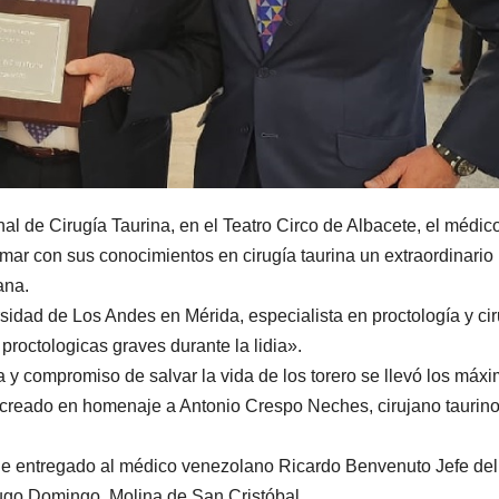
 de Cirugía Taurina, en el Teatro Circo de Albacete, el médic
ar con sus conocimientos en cirugía taurina un extraordinario
ana.
idad de Los Andes en Mérida, especialista en proctología y cir
proctologicas graves durante la lidia».
 y compromiso de salvar la vida de los torero se llevó los máx
 creado en homenaje a Antonio Crespo Neches, cirujano taurin
e entregado al médico venezolano Ricardo Benvenuto Jefe del
ugo Domingo Molina de San Cristóbal.