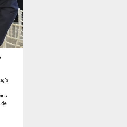
o
ugía
imos
o de