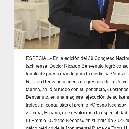
ESPECIAL.- En la edición del 39 Congreso Nacional
tachirense, Doctor Ricardo Benvenuto logró consum
triunfo de puerta grande para la medicina Venezol
Ricardo Benvenuto, médico egresado de la Univers
taurina, salió al ruedo con su ponencia, «Lesiones 
Benvenuto, en una magistral ejecución de su faena
trofeos al conquistas el premio «Crespo Neches»,
Zamora, España, que revolucionó la especialidad.
El Premio «Crespo Neches» en su edición 2023 fu
palco médico de la Monumental Plaza de Toros H