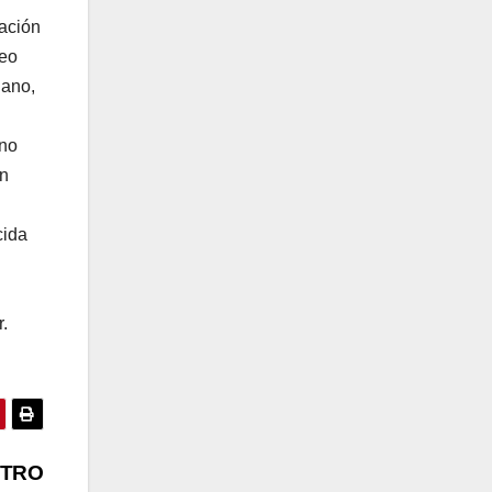
gación
teo
jano,
ano
an
cida
.
NTRO