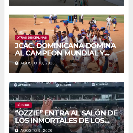
OTRAS DISCIPLINAS
JCAC. DOMINICANA DOMINA
AL CAMPEON MUNDIAL Y
LOGRA ORO DEL SOFTBOL
AGOSTO 10, 2026
BÉISBOL
“OZZIE” ENTRA AL SALÓN DE
LOS INMORTALES DE LOS
MEDIAS BLANCAS DE
AGOSTO 9, 2026