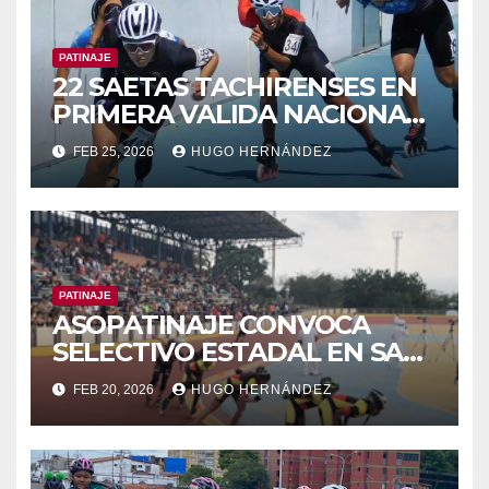
PATINAJE
22 SAETAS TACHIRENSES EN
PRIMERA VALIDA NACIONAL
DE PATINAJE
FEB 25, 2026
HUGO HERNÁNDEZ
PATINAJE
ASOPATINAJE CONVOCA
SELECTIVO ESTADAL EN SAN
ANTONIO
FEB 20, 2026
HUGO HERNÁNDEZ