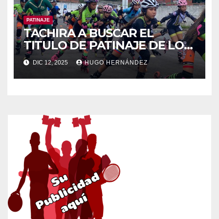
PATINAJE
TACHIRA A BUSCAR EL
TITULO DE PATINAJE DE LOS
JUEGOS COMUNALES
DIC 12, 2025
HUGO HERNÁNDEZ