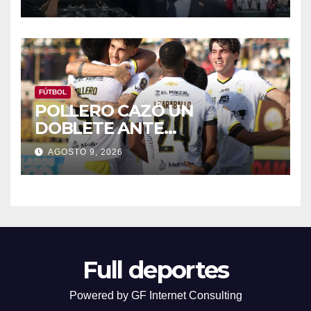
CHICAGO
FÚTBOL
POLLERO CAZÓ UN
DOBLETE ANTE
TRUJILLANOS PARA DARLE 3
AGOSTO 9, 2026
PUNTOS AL TACHIRA
Full deportes
Powered by GF Internet Consulting