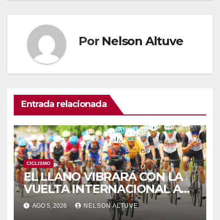
Por
Nelson Altuve
Entrada relacionada
CICLISMO
EL LLANO VIBRARÁ CON LA
VUELTA INTERNACIONAL A
ZAMORA
AGO 5, 2026
NELSON ALTUVE