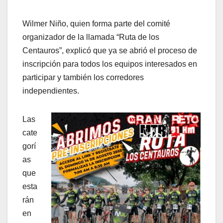
Wilmer Niño, quien forma parte del comité
organizador de la llamada “Ruta de los
Centauros”, explicó que ya se abrió el proceso de
inscripción para todos los equipos interesados en
participar y también los corredores
independientes.
Las
cate
gorí
as
que
esta
rán
en