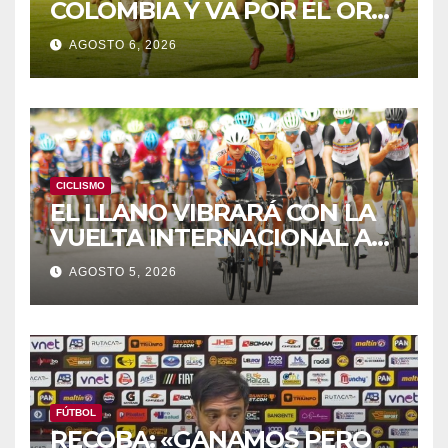
COLOMBIA Y VA POR EL ORO
DE LOS JCAC
AGOSTO 6, 2026
CICLISMO
EL LLANO VIBRARÁ CON LA
VUELTA INTERNACIONAL A
ZAMORA
AGOSTO 5, 2026
FÚTBOL
RECOBA: «GANAMOS PERO