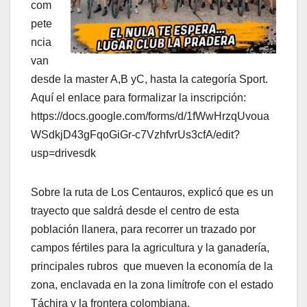
com
pete
ncia
van
desde la master A,B yC, hasta la categoría Sport.
Aquí el enlace para formalizar la inscripción:
https://docs.google.com/forms/d/1fWwHrzqUvoua
WSdkjD43gFqoGiGr-c7VzhfvrUs3cfA/edit?
usp=drivesdk
Sobre la ruta de Los Centauros, explicó que es un
trayecto que saldrá desde el centro de esta
población llanera, para recorrer un trazado por
campos fértiles para la agricultura y la ganadería,
principales rubros que mueven la economía de la
zona, enclavada en la zona limítrofe con el estado
Táchira y la frontera colombiana.