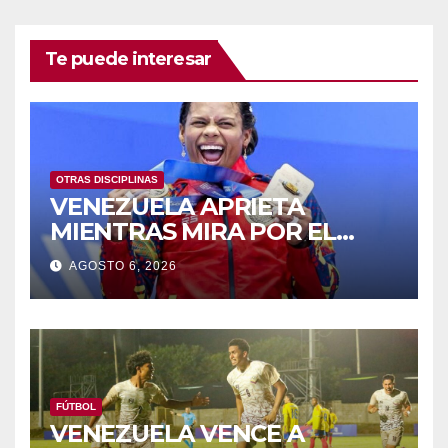
Te puede interesar
OTRAS DISCIPLINAS
VENEZUELA APRIETA
MIENTRAS MIRA POR EL
RETROVISOR
AGOSTO 6, 2026
FÚTBOL
VENEZUELA VENCE A