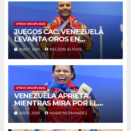
OTRAS DISCIPLINAS
JUEGOS CAC. VENEZUELA
LEVANTA OROS EN
HALTEROFILIA Y TIRO
AGO 7, 2026
NELSON ALTUVE
OTRAS DISCIPLINAS
VENEZUELA APRIETA
MIENTRAS MIRA POR EL
RETROVISOR
AGO 6, 2026
HUGO HERNÁNDEZ