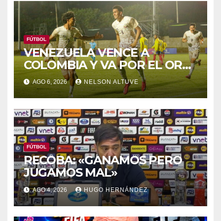
FÚTBOL
VENEZUELA VENCE A
COLOMBIA Y VA POR EL ORO
DE LOS JCAC
AGO 6, 2026
NELSON ALTUVE
FÚTBOL
RECOBA: «GANAMOS PERO
JUGAMOS MAL»
AGO 4, 2026
HUGO HERNÁNDEZ