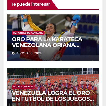
Te puede interesar
DEPORTES DE COMBATE
ORO PARA LA KARATECA
VENEZOLANA ORIANA
RODRÍGUEZ
AGOSTO 8, 2026
FÚTBOL_WORLD
VENEZUELA LOGRA EL ORO
EN FUTBOL DE LOS JUEGOS
CAC