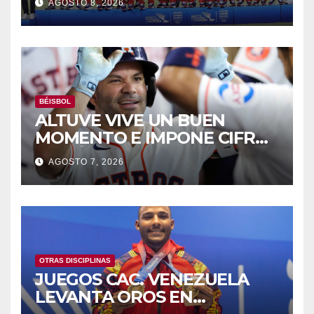
AGOSTO 8, 2026
BÉISBOL
ALTUVE VIVE UN BUEN
MOMENTO E IMPONE CIFRAS
HISTÓRICAS
AGOSTO 7, 2026
OTRAS DISCIPLINAS
JUEGOS CAC. VENEZUELA
LEVANTA OROS EN