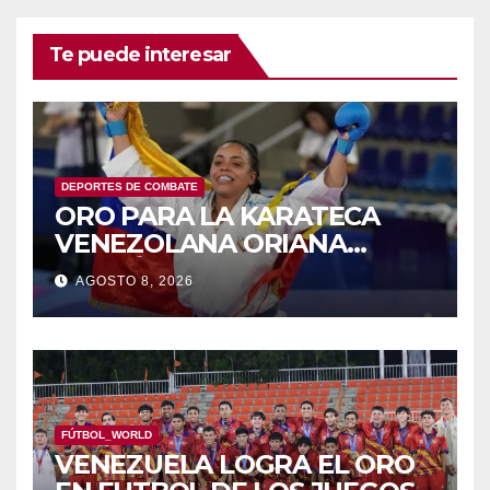
Te puede interesar
DEPORTES DE COMBATE
ORO PARA LA KARATECA
VENEZOLANA ORIANA
RODRÍGUEZ
AGOSTO 8, 2026
FÚTBOL_WORLD
VENEZUELA LOGRA EL ORO