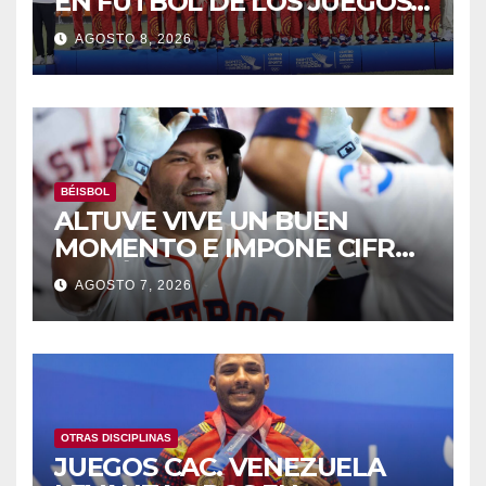
EN FUTBOL DE LOS JUEGOS
CAC
AGOSTO 8, 2026
BÉISBOL
ALTUVE VIVE UN BUEN
MOMENTO E IMPONE CIFRAS
HISTÓRICAS
AGOSTO 7, 2026
OTRAS DISCIPLINAS
JUEGOS CAC. VENEZUELA