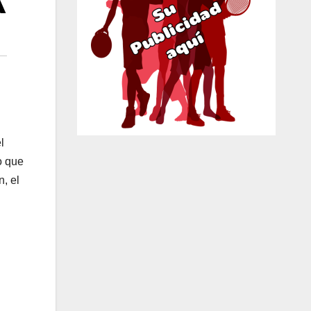
A
l
o que
, el