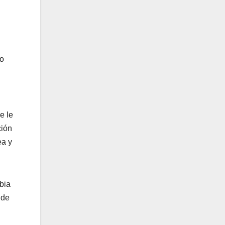
lo
e le
ción
ea y
bia
 de