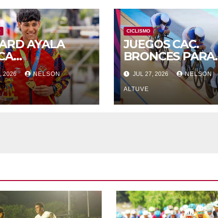
O
CICLISMO
ARD AYALA
JUEGOS CAC.
CA
BRONCES PARA
MPULSAR SU
EQUIPOS DE
, 2026
NELSON
JUL 27, 2026
NELSON
RERA EN
VENEZUELA EN 
OPA
PISTA
ALTUVE