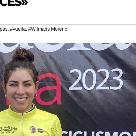
CES»
apas
,
#vuelta
,
#Wilmaris Moreno