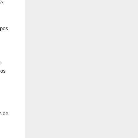
de
ipos
o
dos
s de