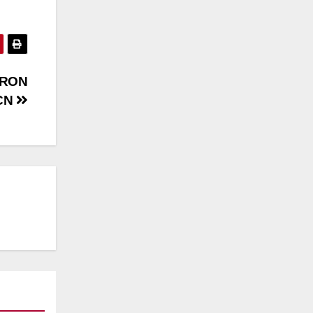
ARON
RCN