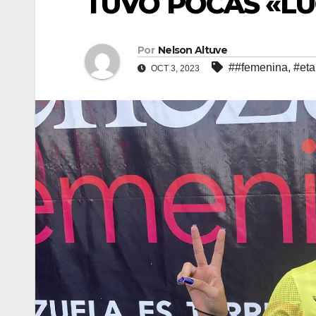
TUVO POCAS «LU
Por
Nelson Altuve
##femenina
,
#et
OCT 3, 2023