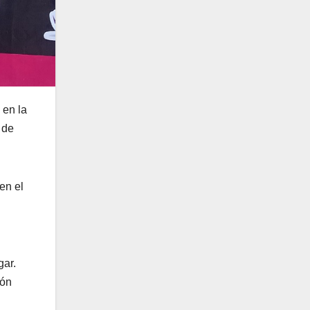
 en la
 de
en el
gar.
ión