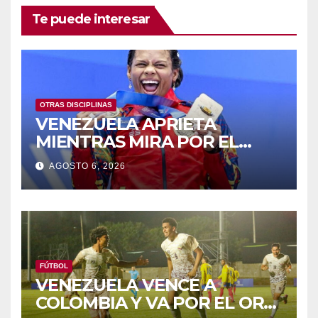
Te puede interesar
OTRAS DISCIPLINAS
VENEZUELA APRIETA
MIENTRAS MIRA POR EL
RETROVISOR
AGOSTO 6, 2026
FÚTBOL
VENEZUELA VENCE A
COLOMBIA Y VA POR EL ORO