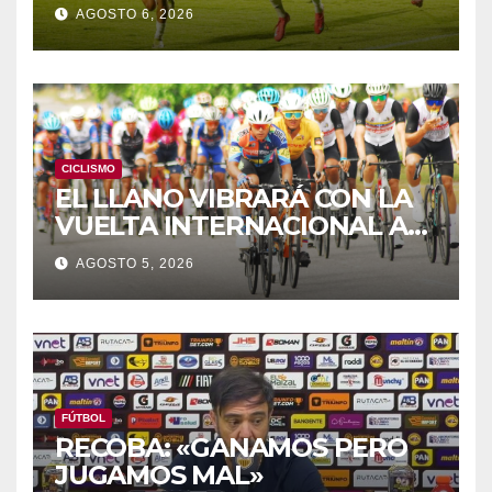
DE LOS JCAC
AGOSTO 6, 2026
CICLISMO
EL LLANO VIBRARÁ CON LA
VUELTA INTERNACIONAL A
ZAMORA
AGOSTO 5, 2026
FÚTBOL
RECOBA: «GANAMOS PERO
JUGAMOS MAL»