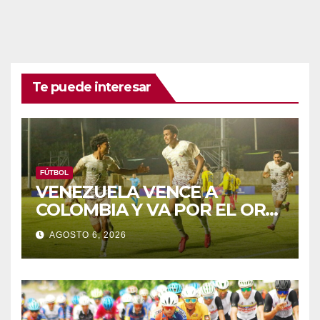
Te puede interesar
FÚTBOL
VENEZUELA VENCE A
COLOMBIA Y VA POR EL ORO
DE LOS JCAC
AGOSTO 6, 2026