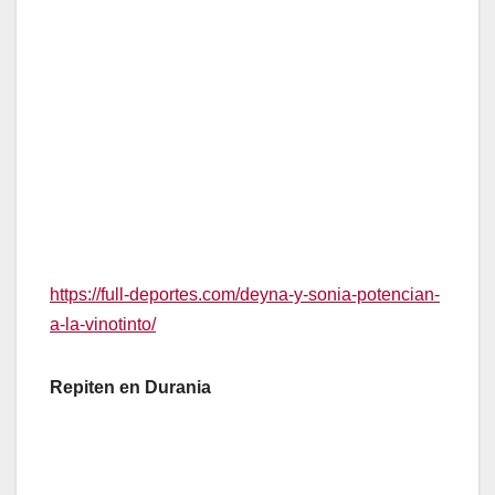
https://full-deportes.com/deyna-y-sonia-potencian-
a-la-vinotinto/
Repiten en Durania