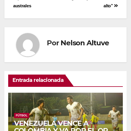
australes
alto”
Por
Nelson Altuve
Entrada relacionada
FÚTBOL
VENEZUELA VENCE A
COLOMBIA Y VA POR EL ORO