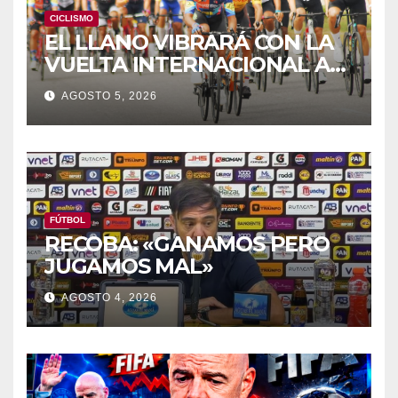
CICLISMO
EL LLANO VIBRARÁ CON LA
VUELTA INTERNACIONAL A
ZAMORA
AGOSTO 5, 2026
FÚTBOL
RECOBA: «GANAMOS PERO
JUGAMOS MAL»
AGOSTO 4, 2026