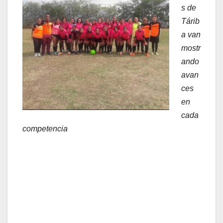
s de
Tárib
a van
mostr
ando
avan
ces
en
cada
competencia