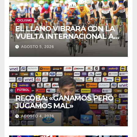
CICLISMO
EL LLANO VIBRARÁ CON LA
VUELTA INTERNACIONAL A
ZAMORA
AGOSTO 5, 2026
FÚTBOL
RECOBA: «GANAMOS PERO
JUGAMOS MAL»
AGOSTO 4, 2026