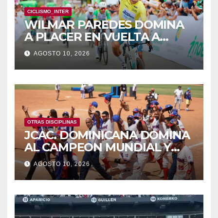
CICLISMO_INTER
WILMAR PAREDES DOMINA
A PLACER EN VUELTA A
COLOMBIA
AGOSTO 10, 2026
OTRAS DISCIPLINAS
JCAC. DOMINICANA DOMINA
AL CAMPEON MUNDIAL Y
LOGRA ORO DEL SOFTBOL
AGOSTO 10, 2026