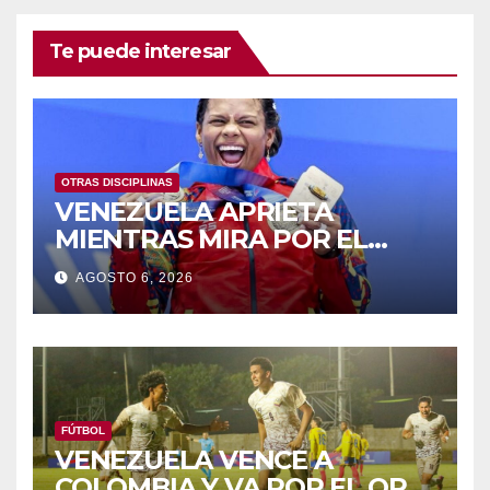
Te puede interesar
OTRAS DISCIPLINAS
VENEZUELA APRIETA
MIENTRAS MIRA POR EL
RETROVISOR
AGOSTO 6, 2026
FÚTBOL
VENEZUELA VENCE A
COLOMBIA Y VA POR EL ORO