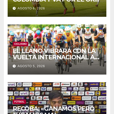
DE LOS JCAC
AGOSTO 6, 2026
CICLISMO
EL LLANO VIBRARÁ CON LA
VUELTA INTERNACIONAL A
ZAMORA
AGOSTO 5, 2026
FÚTBOL
RECOBA: «GANAMOS PERO