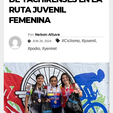
RUTA JUVENIL
FEMENINA
Por
Nelson Altuve
#Ciclismo
,
#juvenil
,
JUN 26, 2024
#podio
,
#yeniret