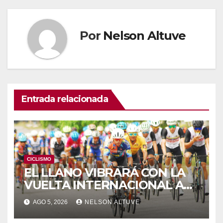
Por
Nelson Altuve
Entrada relacionada
CICLISMO
EL LLANO VIBRARÁ CON LA
VUELTA INTERNACIONAL A
ZAMORA
AGO 5, 2026
NELSON ALTUVE