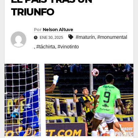
TRIUNFO
Por
Nelson Altuve
#maturín
,
#monumental
ENE 30, 2025
,
#táchirta
,
#vinotinto