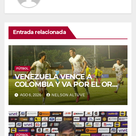
Entrada relacionada
FÚTBOL
VENEZUELA VENCE A
COLOMBIA Y VA POR EL ORO
DE LOS JCAC
AGO 6, 2026
NELSON ALTUVE
FÚTBOL