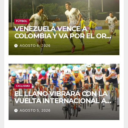
FÚTBOL
VENEZUELA VENCE A
COLOMBIA Y VA POR EL ORO
DE LOS JCAC
AGOSTO 6, 2026
CICLISMO
EL LLANO VIBRARÁ CON LA
VUELTA INTERNACIONAL A
ZAMORA
AGOSTO 5, 2026