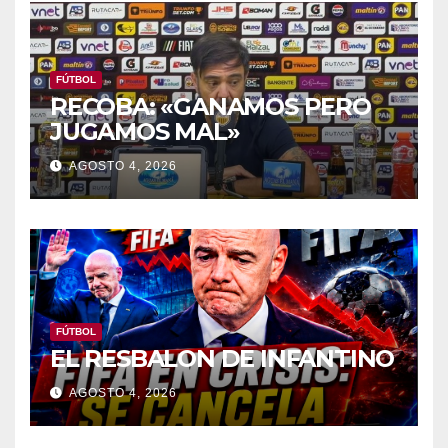
FÚTBOL
RECOBA: «GANAMOS PERO
JUGAMOS MAL»
AGOSTO 4, 2026
FÚTBOL
EL RESBALON DE INFANTINO
AGOSTO 4, 2026