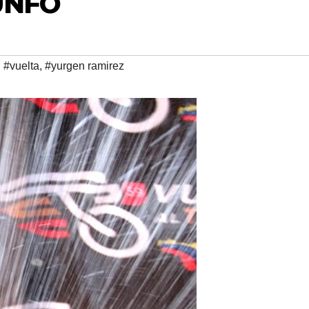
UNFO
,
#vuelta
,
#yurgen ramirez