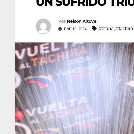
UN SUFRIDO TRI
Por
Nelson Altuve
#etapa
,
#tachira
ENE 19, 2024