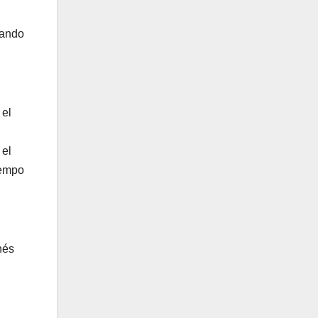
mando
 el
 el
iempo
nés