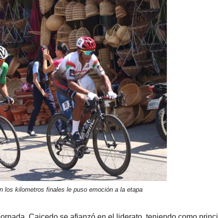
n los kilometros finales le puso emoción a la etapa
ornada. Caicedo se afianzó en el liderato, teniendo como princ