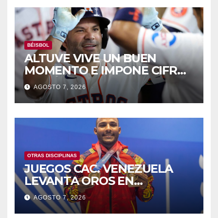
BÉISBOL
ALTUVE VIVE UN BUEN
MOMENTO E IMPONE CIFRAS
HISTÓRICAS
AGOSTO 7, 2026
OTRAS DISCIPLINAS
JUEGOS CAC. VENEZUELA
LEVANTA OROS EN
HALTEROFILIA Y TIRO
AGOSTO 7, 2026