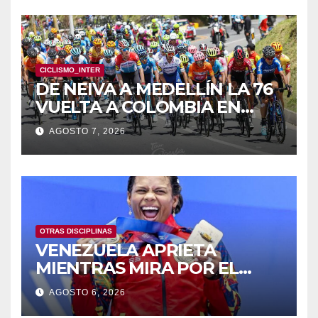
CICLISMO_INTER
DE NEIVA A MEDELLÍN LA 76
VUELTA A COLOMBIA EN
BICICLETA
AGOSTO 7, 2026
OTRAS DISCIPLINAS
VENEZUELA APRIETA
MIENTRAS MIRA POR EL
RETROVISOR
AGOSTO 6, 2026