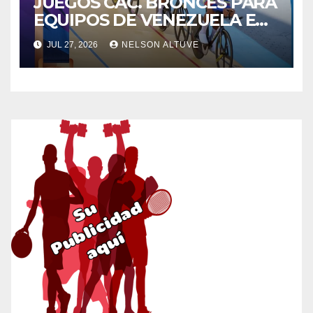
JUEGOS CAC. BRONCES PARA
EQUIPOS DE VENEZUELA EN
LA PISTA
JUL 27, 2026
NELSON ALTUVE