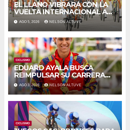
EL LLANO VIBRARÁ CON LA
VUELTA INTERNACIONAL A
ZAMORA
AGO 5, 2026
NELSON ALTUVE
CICLISMO
EDUARD AYALA BUSCA
REIMPULSAR SU CARRERA
EN EUROPA
AGO 3, 2026
NELSON ALTUVE
CICLISMO