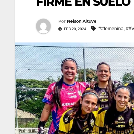
FIRME EN SUELO
Por
Nelson Altuve
##femenina
,
##V
FEB 20, 2024