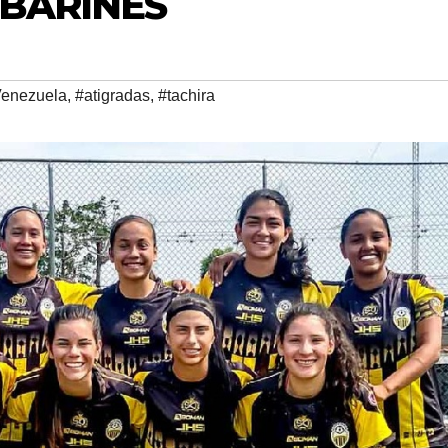
 BARINÉS
enezuela
,
#atigradas
,
#tachira