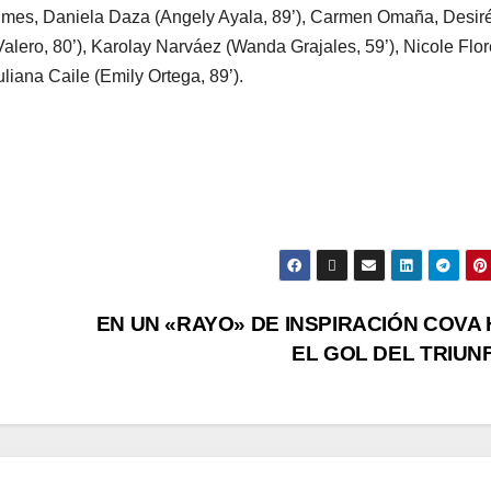
aimes, Daniela Daza (Angely Ayala, 89’), Carmen Omaña, Desir
alero, 80’), Karolay Narváez (Wanda Grajales, 59’), Nicole Flo
iana Caile (Emily Ortega, 89’).
EN UN «RAYO» DE INSPIRACIÓN COVA 
EL GOL DEL TRIU