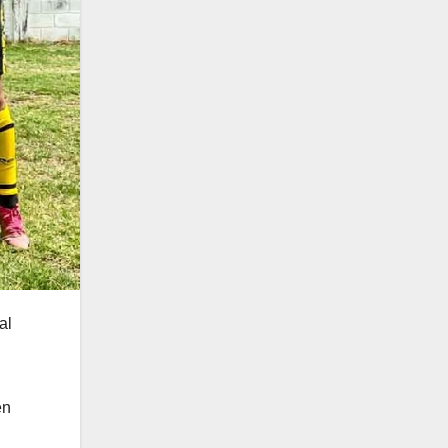
al
en