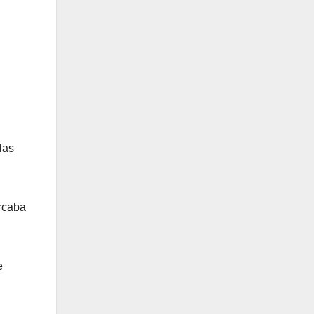
las
arcaba
e