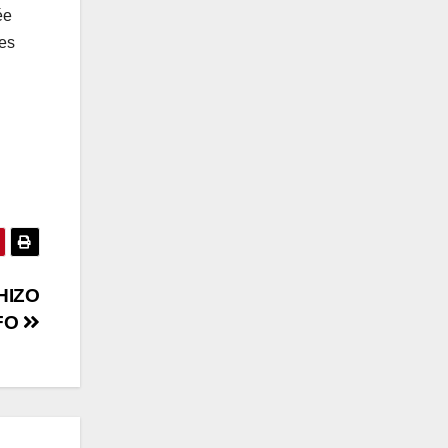
ée
res
HIZO
NFO