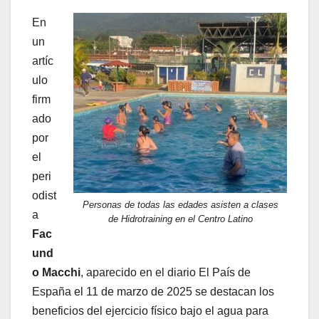
En
un
artíc
ulo
firm
ado
por
el
peri
odist
Personas de todas las edades asisten a clases
a
de Hidrotraining en el Centro Latino
Fac
und
o Macchi
, aparecido en el diario El País de
España el 11 de marzo de 2025 se destacan los
beneficios del ejercicio físico bajo el agua para