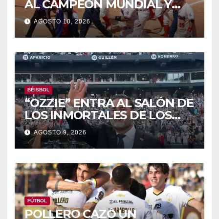
AL CAMPEON MUNDIAL Y
LOGRA ORO DEL SOFTBOL
AGOSTO 10, 2026
BÉISBOL
“OZZIE” ENTRA AL SALÓN DE
LOS INMORTALES DE LOS
MEDIAS BLANCAS DE
AGOSTO 9, 2026
CHICAGO
FÚTBOL
POLLERO CAZÓ UN