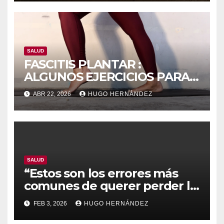
SALUD
FASCITIS PLANTAR :
ALGUNOS EJERCICIOS PARA
MEJORARLA
ABR 22, 2026
HUGO HERNÁNDEZ
SALUD
“Estos son los errores más
comunes de querer perder la
barriga a partir de los 50
FEB 3, 2026
HUGO HERNÁNDEZ