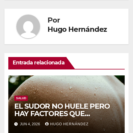
Por
Hugo Hernández
Entrada relacionada
SALUD
EL SUDOR NO HUELE PERO
HAY FACTORES QUE
INFLUYEN EN EL OLOR
JUN 4, 2026
HUGO HERNÁNDEZ
CORPORAL