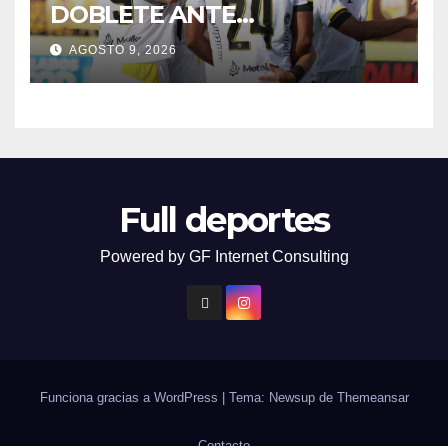
DOBLETE ANTE
TRUJILLANOS PARA DARLE 3
AGOSTO 9, 2026
PUNTOS AL TACHIRA
Full deportes
Powered by GF Internet Consulting
Funciona gracias a WordPress
|
Tema: Newsup de
Themeansar
Contacto