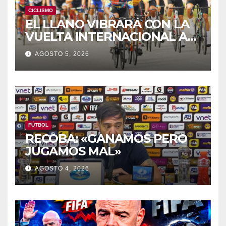
CICLISMO
EL LLANO VIBRARÁ CON LA
VUELTA INTERNACIONAL A
ZAMORA
AGOSTO 5, 2026
FÚTBOL
RECOBA: «GANAMOS PERO
JUGAMOS MAL»
AGOSTO 4, 2026