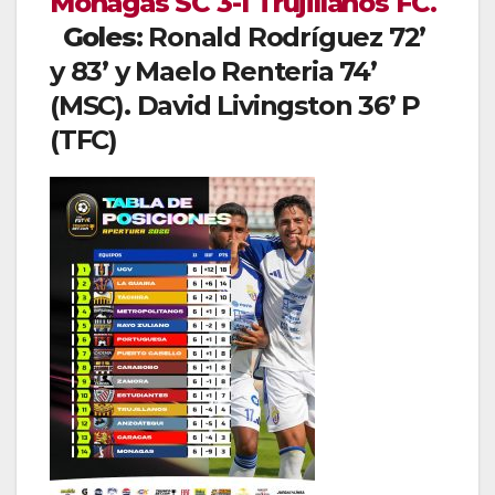
Monagas SC 3-1 Trujillanos FC.
Goles:
Ronald Rodríguez 72’
y 83’ y Maelo Renteria 74’
(MSC). David Livingston 36’ P
(TFC)