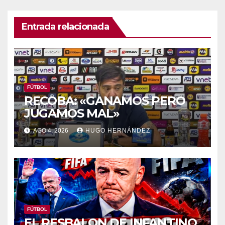
Entrada relacionada
FÚTBOL
RECOBA: «GANAMOS PERO
JUGAMOS MAL»
AGO 4, 2026
HUGO HERNÁNDEZ
FÚTBOL
EL RESBALON DE INFANTINO