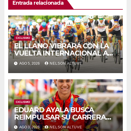
Entrada relacionada
CICLISMO
EL LLANO VIBRARÁ CON LA
VUELTA INTERNACIONAL A
ZAMORA
AGO 5, 2026
NELSON ALTUVE
CICLISMO
EDUARD AYALA BUSCA
REIMPULSAR SU CARRERA
EN EUROPA
AGO 3, 2026
NELSON ALTUVE