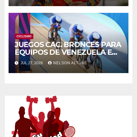
CICLISMO
JUEGOS CAC. BRONCES PARA
EQUIPOS DE VENEZUELA EN
LA PISTA
JUL 27, 2026
NELSON ALTUVE