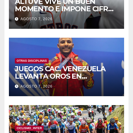
ALTUVE VIVE UN BUEN
MOMENTO E IMPONE CIFRAS
HISTÓRICAS
AGOSTO 7, 2026
OTRAS DISCIPLINAS
JUEGOS CAC. VENEZUELA
LEVANTA OROS EN
HALTEROFILIA Y TIRO
AGOSTO 7, 2026
CICLISMO_INTER