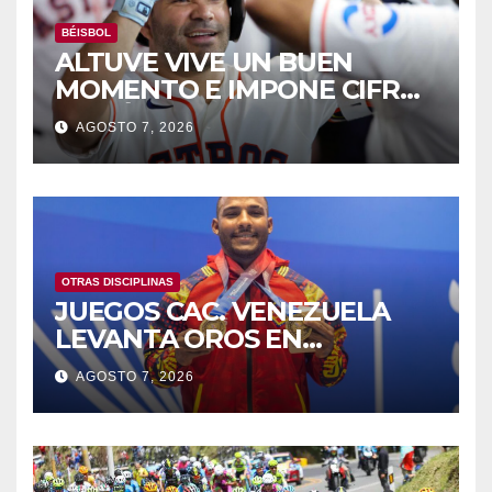
BÉISBOL
ALTUVE VIVE UN BUEN
MOMENTO E IMPONE CIFRAS
HISTÓRICAS
AGOSTO 7, 2026
OTRAS DISCIPLINAS
JUEGOS CAC. VENEZUELA
LEVANTA OROS EN
HALTEROFILIA Y TIRO
AGOSTO 7, 2026