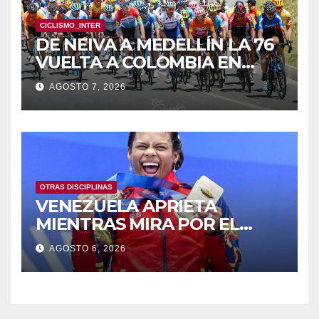
CICLISMO_INTER
DE NEIVA A MEDELLÍN LA 76
VUELTA A COLOMBIA EN
BICICLETA
AGOSTO 7, 2026
OTRAS DISCIPLINAS
VENEZUELA APRIETA
MIENTRAS MIRA POR EL
RETROVISOR
AGOSTO 6, 2026