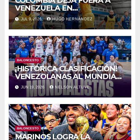
COLOMBIA DEJA FUERA A
VENEZUELA EN
BALONCESTO
JUL 9, 2026
HUGO HERNÁNDEZ
BALONCESTO
¡HISTÓRICA CLASIFICACIÓN!
VENEZOLANAS AL MUNDIAL
DE BALONCESTO
JUN 19, 2026
NELSON ALTUVE
BALONCESTO
MARINOS LOGRA LA