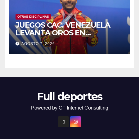
OTRAS DISCIPLINAS
JUEGOS CAC. VENEZUELA
LEVANTA OROS EN
HALTEROFILIA Y TIRO
AGOSTO 7, 2026
Full deportes
Powered by GF Internet Consulting