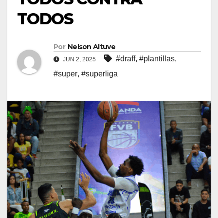
TODOS
Por
Nelson Altuve
#draff
,
#plantillas
,
JUN 2, 2025
#super
,
#superliga