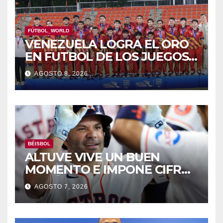
FÚTBOL_WORLD
VENEZUELA LOGRA EL ORO
EN FUTBOL DE LOS JUEGOS
CAC
AGOSTO 8, 2026
BÉISBOL
ALTUVE VIVE UN BUEN
MOMENTO E IMPONE CIFRAS
HISTÓRICAS
AGOSTO 7, 2026