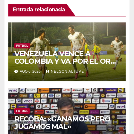
Entrada relacionada
FÚTBOL
VENEZUELA VENCE A
COLOMBIA Y VA POR EL ORO
DE LOS JCAC
AGO 6, 2026
NELSON ALTUVE
FÚTBOL
RECOBA: «GANAMOS PERO
JUGAMOS MAL»