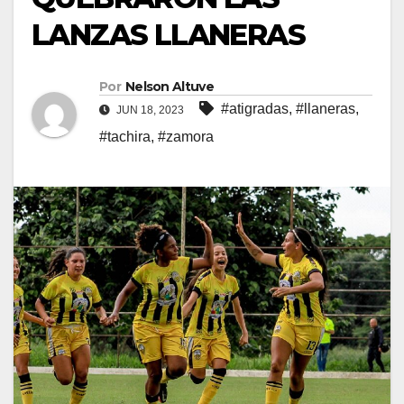
LANZAS LLANERAS
Por
Nelson Altuve
#atigradas
,
#llaneras
,
JUN 18, 2023
#tachira
,
#zamora