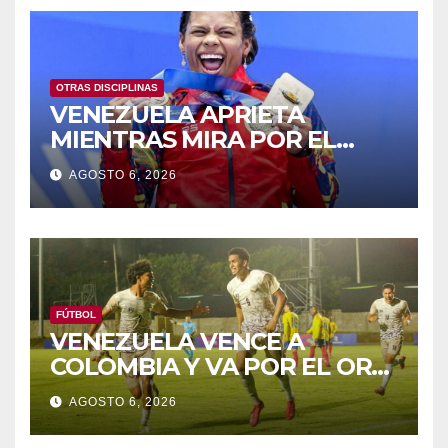
OTRAS DISCIPLINAS
VENEZUELA APRIETA
MIENTRAS MIRA POR EL
RETROVISOR
AGOSTO 6, 2026
FÚTBOL
VENEZUELA VENCE A
COLOMBIA Y VA POR EL ORO
DE LOS JCAC
AGOSTO 6, 2026