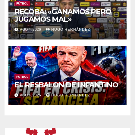
FÚTBOL
RECOBA: «GANAMOS PERO
JUGAMOS MAL»
AGO 4, 2026
HUGO HERNÁNDEZ
FÚTBOL
EL RESBALON DE INFANTINO
AGO 4, 2026
HUGO HERNÁNDEZ