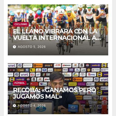
CICLISMO
EL LLANO VIBRARÁ CON LA
VUELTA INTERNACIONAL A
ZAMORA
AGOSTO 5, 2026
FÚTBOL
RECOBA: «GANAMOS PERO
JUGAMOS MAL»
AGOSTO 4, 2026