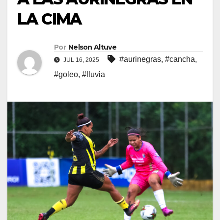
LA CIMA
Por
Nelson Altuve
#aurinegras
,
#cancha
,
JUL 16, 2025
#goleo
,
#lluvia