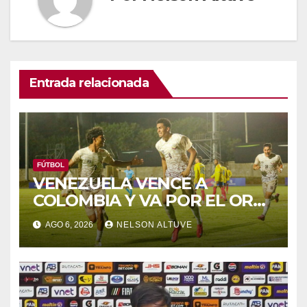
Entrada relacionada
FÚTBOL
VENEZUELA VENCE A
COLOMBIA Y VA POR EL ORO
DE LOS JCAC
AGO 6, 2026
NELSON ALTUVE