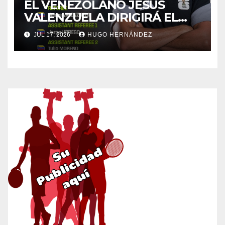
EL VENEZOLANO JESÚS
VALENZUELA DIRIGIRÁ EL
FRANCIA – INGLATERRA
JUL 17, 2026
HUGO HERNÁNDEZ