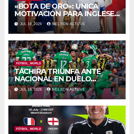
«BOTA DE ORO»: UNICA
MOTIVACIÓN PARA INGLESES
Y FRANCESES
JUL 18, 2026
NELSON ALTUVE
FÚTBOL_WORLD
TÁCHIRA TRIUNFA ANTE
NACIONAL EN DUELO
BENÉFICO
JUL 18, 2026
NELSON ALTUVE
FÚTBOL_WORLD