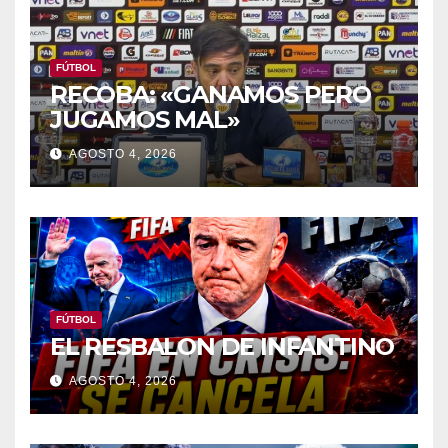
FÚTBOL
RECOBA: «GANAMOS PERO
JUGAMOS MAL»
AGOSTO 4, 2026
FÚTBOL
EL RESBALON DE INFANTINO
AGOSTO 4, 2026