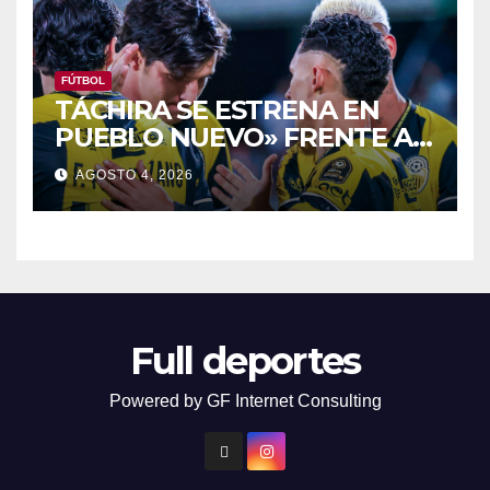
FÚTBOL
TÁCHIRA SE ESTRENA EN
PUEBLO NUEVO» FRENTE Al
PORTUGUESA
AGOSTO 4, 2026
Full deportes
Powered by GF Internet Consulting