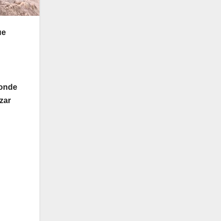
ue
donde
zar