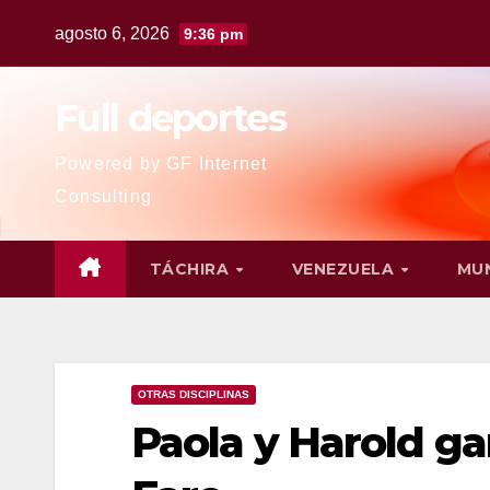
agosto 6, 2026
9:36 pm
Full deportes
Powered by GF Internet
Consulting
TÁCHIRA
VENEZUELA
MU
OTRAS DISCIPLINAS
Paola y Harold ga