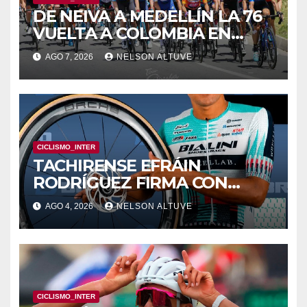
DE NEIVA A MEDELLÍN LA 76
VUELTA A COLOMBIA EN
BICICLETA
AGO 7, 2026
NELSON ALTUVE
CICLISMO_INTER
TACHIRENSE EFRÁIN
RODRÍGUEZ FIRMA CON
CLUB EUROPEO
AGO 4, 2026
NELSON ALTUVE
CICLISMO_INTER