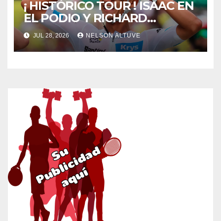
¡ HISTÓRICO TOUR ! ISAAC EN
EL PODIO Y RICHARD
SUPERCOMBATIVO
JUL 28, 2026
NELSON ALTUVE