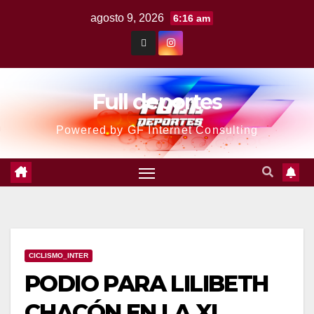
agosto 9, 2026
6:16 am
Full deportes
Powered by GF Internet Consulting
CICLISMO_INTER
PODIO PARA LILIBETH
CHACÓN EN LA XI