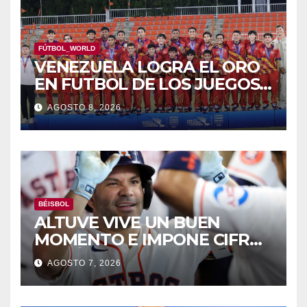
FÚTBOL_WORLD
VENEZUELA LOGRA EL ORO
EN FUTBOL DE LOS JUEGOS
CAC
AGOSTO 8, 2026
BÉISBOL
ALTUVE VIVE UN BUEN
MOMENTO E IMPONE CIFRAS
HISTÓRICAS
AGOSTO 7, 2026