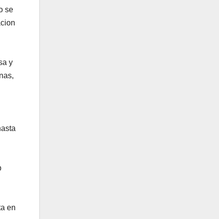
o se
acion
esa y
inas,
hasta
b
ta en