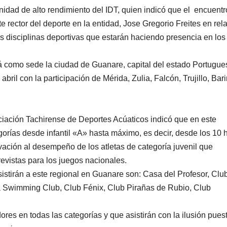
unidad de alto rendimiento del IDT, quien indicó que el encuentr
te rector del deporte en la entidad, Jose Gregorio Freites en rel
as disciplinas deportivas que estarán haciendo presencia en los
á como sede la ciudad de Guanare, capital del estado Portugu
bril con la participación de Mérida, Zulia, Falcón, Trujillo, Bar
ciación Tachirense de Deportes Acúaticos indicó que en este
egorías desde infantil «A» hasta máximo, es decir, desde los 10 
ación al desempeño de los atletas de categoría juvenil que
vistas para los juegos nacionales.
sistirán a este regional en Guanare son: Casa del Profesor, Clu
a Swimming Club, Club Fénix, Club Pirañas de Rubio, Club
s en todas las categorías y que asistirán con la ilusión pues