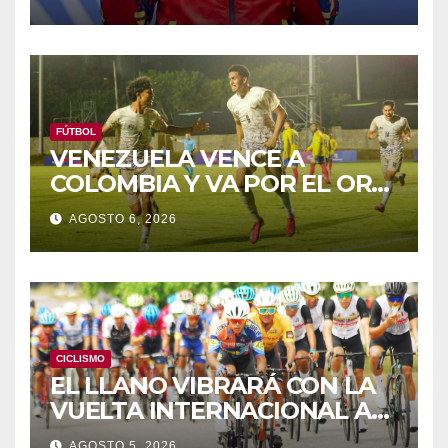
FÚTBOL
VENEZUELA VENCE A
COLOMBIA Y VA POR EL ORO
DE LOS JCAC
AGOSTO 6, 2026
CICLISMO
EL LLANO VIBRARÁ CON LA
VUELTA INTERNACIONAL A
ZAMORA
AGOSTO 5, 2026