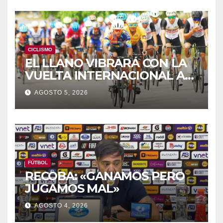
CICLISMO
EL LLANO VIBRARÁ CON LA
VUELTA INTERNACIONAL A
ZAMORA
AGOSTO 5, 2026
FÚTBOL
RECOBA: «GANAMOS PERO
JUGAMOS MAL»
AGOSTO 4, 2026