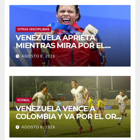
OTRAS DISCIPLINAS
VENEZUELA APRIETA
MIENTRAS MIRA POR EL
RETROVISOR
AGOSTO 6, 2026
FÚTBOL
VENEZUELA VENCE A
COLOMBIA Y VA POR EL ORO
DE LOS JCAC
AGOSTO 6, 2026