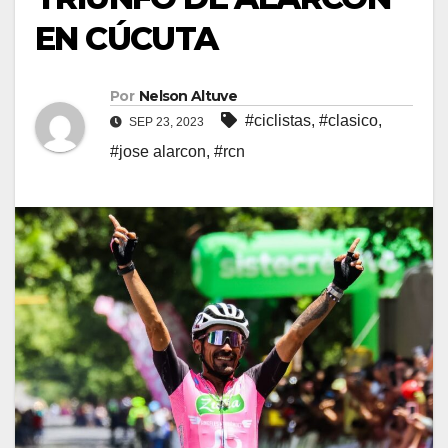
EN CÚCUTA
Por
Nelson Altuve
#ciclistas
,
#clasico
,
SEP 23, 2023
#jose alarcon
,
#rcn