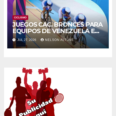
CICLISMO
JUEGOS CAC. BRONCES PARA
EQUIPOS DE VENEZUELA EN
LA PISTA
JUL 27, 2026
NELSON ALTUVE