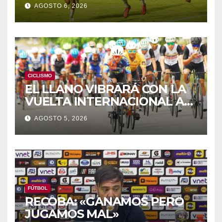
DE LOS JCAC
AGOSTO 6, 2026
CICLISMO
EL LLANO VIBRARÁ CON LA
VUELTA INTERNACIONAL A
ZAMORA
AGOSTO 5, 2026
FÚTBOL
RECOBA: «GANAMOS PERO
JUGAMOS MAL»