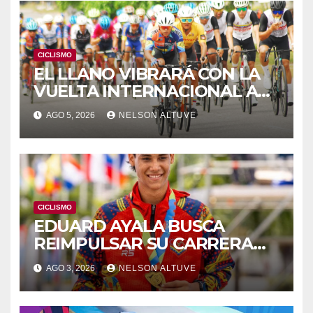
CICLISMO
EL LLANO VIBRARÁ CON LA
VUELTA INTERNACIONAL A
ZAMORA
AGO 5, 2026
NELSON ALTUVE
CICLISMO
EDUARD AYALA BUSCA
REIMPULSAR SU CARRERA
EN EUROPA
AGO 3, 2026
NELSON ALTUVE