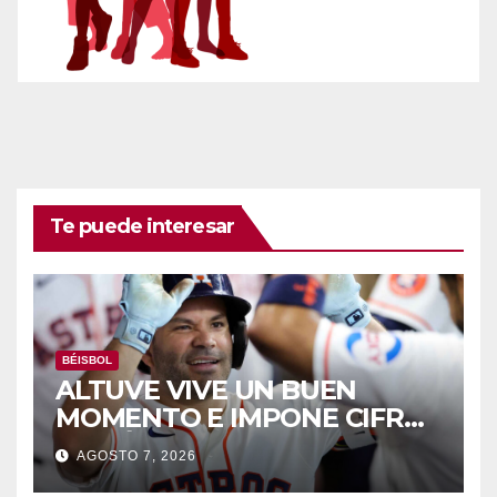
Te puede interesar
BÉISBOL
ALTUVE VIVE UN BUEN
MOMENTO E IMPONE CIFRAS
HISTÓRICAS
AGOSTO 7, 2026