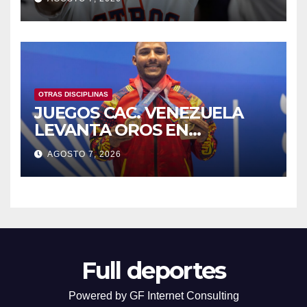
OTRAS DISCIPLINAS
JUEGOS CAC. VENEZUELA
LEVANTA OROS EN
HALTEROFILIA Y TIRO
AGOSTO 7, 2026
Full deportes
Powered by GF Internet Consulting