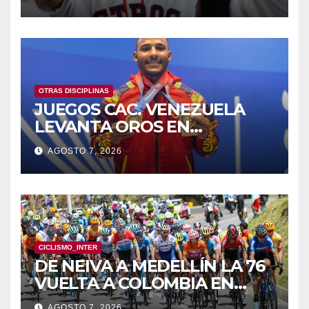
OTRAS DISCIPLINAS
JUEGOS CAC. VENEZUELA
LEVANTA OROS EN
HALTEROFILIA Y TIRO
AGOSTO 7, 2026
CICLISMO_INTER
DE NEIVA A MEDELLÍN LA 76
VUELTA A COLOMBIA EN
BICICLETA
AGOSTO 7, 2026