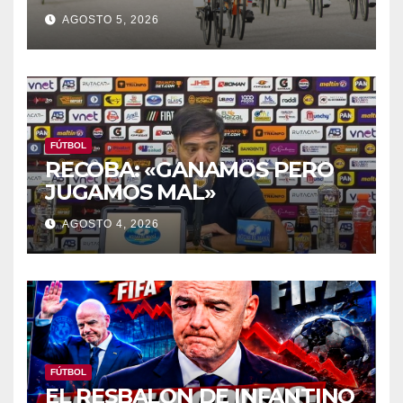
ZAMORA
AGOSTO 5, 2026
FÚTBOL
RECOBA: «GANAMOS PERO
JUGAMOS MAL»
AGOSTO 4, 2026
FÚTBOL
EL RESBALON DE INFANTINO