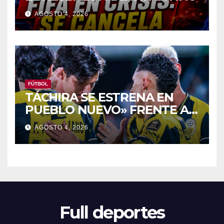
AGOSTO 4, 2026
FÚTBOL
TÁCHIRA SE ESTRENA EN
PUEBLO NUEVO» FRENTE Al
PORTUGUESA
AGOSTO 4, 2026
Full deportes