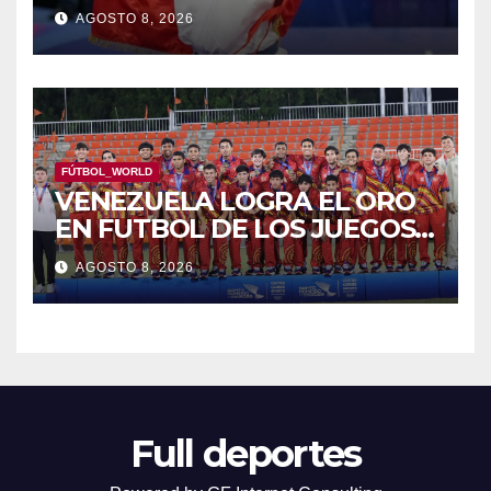
RODRÍGUEZ
AGOSTO 8, 2026
FÚTBOL_WORLD
VENEZUELA LOGRA EL ORO
EN FUTBOL DE LOS JUEGOS
CAC
AGOSTO 8, 2026
Full deportes