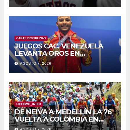
OTRAS DISCIPLINAS
JUEGOS CAC. VENEZUELA
LEVANTA OROS EN
HALTEROFILIA Y TIRO
AGOSTO 7, 2026
CICLISMO_INTER
DE NEIVA A MEDELLÍN LA 76
VUELTA A COLOMBIA EN
BICICLETA
AGOSTO 7, 2026